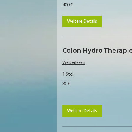
400
400 €
Euro
Weitere Details
Colon Hydro Therapie
Weiterlesen
1 Std.
80
80 €
Euro
Weitere Details