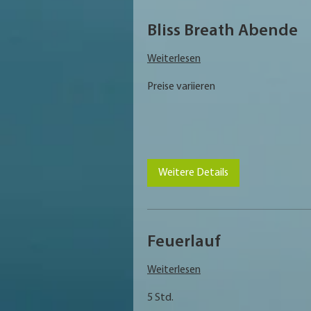
Bliss Breath Abende
Weiterlesen
Preise
Preise variieren
variieren
Weitere Details
Feuerlauf
Weiterlesen
5 Std.