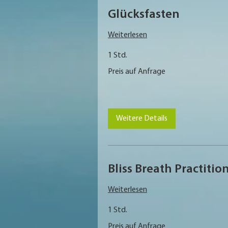
Glücksfasten
Weiterlesen
1 Std.
Preis
Preis auf Anfrage
auf
Anfrage
Weitere Details
Bliss Breath Practitio
Weiterlesen
1 Std.
Preis
Preis auf Anfrage
auf