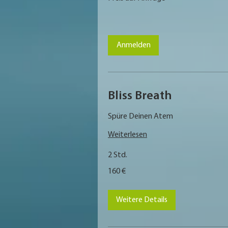
Anfrage
Anmelden
Bliss Breath
Spüre Deinen Atem
Weiterlesen
2 Std.
160
160 €
Euro
Weitere Details