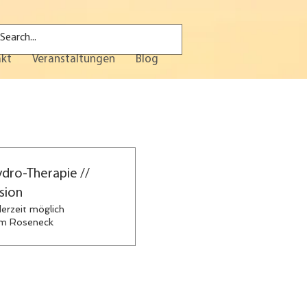
akt
Veranstaltungen
Blog
dro-Therapie //
sion
erzeit möglich
 am Roseneck