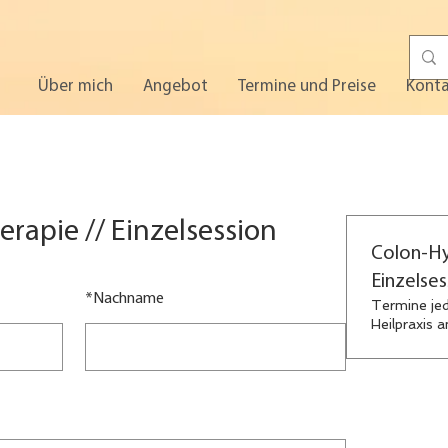
Über mich
Angebot
Termine und Preise
Kont
rapie // Einzelsession
Colon-Hy
Einzelses
*
Nachname
Termine jed
Heilpraxis